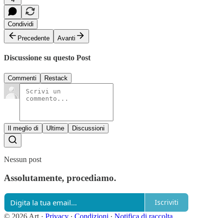
Condividi
Precedente
Avanti
Discussione su questo Post
Commenti
Restack
Il meglio di
Ultime
Discussioni
Nessun post
Assolutamente, procediamo.
Iscriviti
© 2026 Art
·
Privacy
∙
Condizioni
∙
Notifica di raccolta