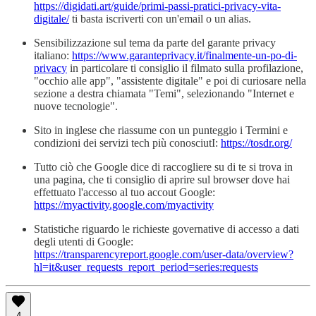
https://digidati.art/guide/primi-passi-pratici-privacy-vita-
digitale/
ti basta iscriverti con un'email o un alias.
Sensibilizzazione sul tema da parte del garante privacy
italiano:
https://www.garanteprivacy.it/finalmente-un-po-di-
privacy
in particolare ti consiglio il filmato sulla profilazione,
"occhio alle app", "assistente digitale" e poi di curiosare nella
sezione a destra chiamata "Temi", selezionando "Internet e
nuove tecnologie".
Sito in inglese che riassume con un punteggio i Termini e
condizioni dei servizi tech più conosciutI:
https://tosdr.org/
Tutto ciò che Google dice di raccogliere su di te si trova in
una pagina, che ti consiglio di aprire sul browser dove hai
effettuato l'accesso al tuo accout Google:
https://myactivity.google.com/myactivity
Statistiche riguardo le richieste governative di accesso a dati
degli utenti di Google:
https://transparencyreport.google.com/user-data/overview?
hl=it&user_requests_report_period=series:requests
4