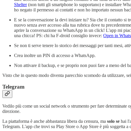
Shelter
(non tutti gli smartphone lo supportano) e installare What
ho negato il permesso ai contatti e non ho importato nessun bac
E se la conversazione la devi iniziare tu? Sia che il contatto s
nuovo senza aver accesso alla tua rubrica dove tu precedentemen
aprire la conversazione su WhatsApp in un click! L'app mi pia
una chicca! PS: chi ha F-droid consiglio invece:
Open in What
Se non ti serve tenere lo storico dei messaggi per tanti mesi, atti
Crea inoltre un PIN di accesso a WhatsApp.
Non attivare il backup, e se proprio non puoi fare a meno del b
Visto che in questo modo diventa parecchio scomodo da utilizzare, sei 
Telegram
Vedilo più come un social network o strumento per fare determinate op
direzione.
La piattaforma è anche abbastanza libera da censura, ma
solo se
hai l
Telegram. L'app che trovi su Play Store o App Store è più soggetta a c