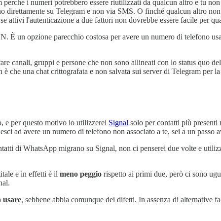
perché i numeri potrebbero essere riutilizzati da qualcun altro e tu non
vano direttamente su Telegram e non via SMS. O finché qualcun altro no
 attivi l'autenticazione a due fattori non dovrebbe essere facile per qua
N. È un opzione parecchio costosa per avere un numero di telefono us
e canali, gruppi e persone che non sono allineati con lo status quo del s
n è che una chat crittografata e non salvata sui server di Telegram per la 
, e per questo motivo io utilizzerei
Signal
solo per contatti più presenti 
esci ad avere un numero di telefono non associato a te, sei a un passo a
ntatti di WhatsApp migrano su Signal, non ci penserei due volte e utilizz
ale e in effetti è il
meno peggio
rispetto ai primi due, però ci sono ugua
nal.
a usare
, sebbene abbia comunque dei difetti. In assenza di alternative fa