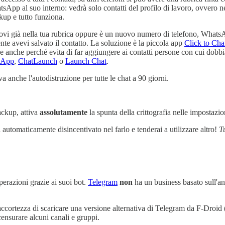
sApp al suo interno: vedrà solo contatti del profilo di lavoro, ovvero ne
kup e tutto funziona.
i trovi già nella tua rubrica oppure è un nuovo numero di telefono, Whats
te avevi salvato il contatto. La soluzione è la piccola app
Click to Cha
ce anche perché evita di far aggiungere ai contatti persone con cui d
sApp
,
ChatLaunch
o
Launch Chat
.
va anche l'autodistruzione per tutte le chat a 90 giorni.
ackup, attiva
assolutamente
la spunta della crittografia nelle impostaz
automaticamente disincentivato nel farlo e tenderai a utilizzare altro!
T
erazioni grazie ai suoi bot.
Telegram
non
ha un business basato sull'an
'accortezza di scaricare una versione alternativa di Telegram da F-Droid 
ensurare alcuni canali e gruppi.