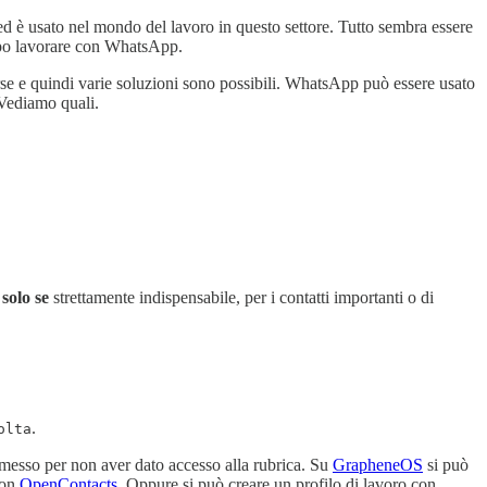
ed è usato nel mondo del lavoro in questo settore. Tutto sembra essere
Tipo lavorare con WhatsApp.
erse e quindi varie soluzioni sono possibili. WhatsApp può essere usato
 Vediamo quali.
i
solo se
strettamente indispensabile, per i contatti importanti o di
.
olta
omesso per non aver dato accesso alla rubrica. Su
GrapheneOS
si può
 con
OpenContacts
. Oppure si può creare un profilo di lavoro con