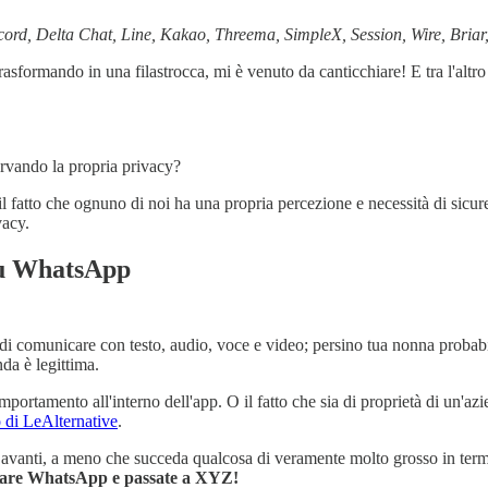
rd, Delta Chat, Line, Kakao, Threema, SimpleX, Session, Wire, Briar,
asformando in una filastrocca, mi è venuto da canticchiare! E tra l'altro
ervando la propria privacy?
l fatto che ognuno di noi ha una propria percezione e necessità di sicurez
vacy.
 su WhatsApp
te di comunicare con testo, audio, voce e video; persino tua nonna proba
nda è legittima.
ortamento all'interno dell'app. O il fatto che sia di proprietà di un'azien
o di LeAlternative
.
vanti, a meno che succeda qualcosa di veramente molto grosso in term
 usare WhatsApp e passate a XYZ!