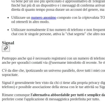
va bene per un uso più spericolato e approssimativo di Telegram 
finché hai più di un dispositivo e i messaggi di conferma arri
diretta di quanto tempo possa durare un account del genere, ma se
Utilizzare un
numero anonimo
comprato con la criptovaluta TO
od ottenerli in altro modo.
Utilizzare normalmente il tuo numero di telefono e non frequentar
chat con le singole persone, attiva la "chat segreta" che altro no
Signal
Purtroppo anche qui è necessario registrarsi con un numero di telefono
anche per sporadici contatti via @username introdotto di recente. Se ri
C'è da dire che, ipotizzando un universo parallelo, dove tutti i miei co
sopracitate.
Signal è generalmente ben visto da chi ci tiene alla propria privacy digit
telefono) e possibile associazione della stessa con le tue attività su Sig
Rimane comunque
l'alternativa abbordabile per tutti e semplice d
preferire come l'applicazione di messaggistica predefinita per tutto.