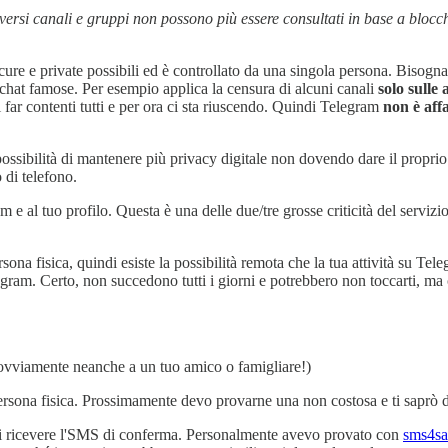
versi canali e gruppi non possono più essere consultati in base a blocch
ure e private possibili ed è controllato da una singola persona. Bisogn
e chat famose. Per esempio applica la censura di alcuni canali
solo sulle
far contenti tutti e per ora ci sta riuscendo. Quindi Telegram
non è affa
ossibilità di mantenere più privacy digitale non dovendo dare il proprio
 di telefono.
 tuo profilo. Questa è una delle due/tre grosse criticità del servizio (l'al
sona fisica, quindi esiste la possibilità remota che la tua attività su Tel
di Telegram. Certo, non succedono tutti i giorni e potrebbero non toccarti,
ovviamente neanche a un tuo amico o famigliare!)
rsona fisica. Prossimamente devo provarne una non costosa e ti saprò d
rti ricevere l'SMS di conferma. Personalmente avevo provato con
sms4sa