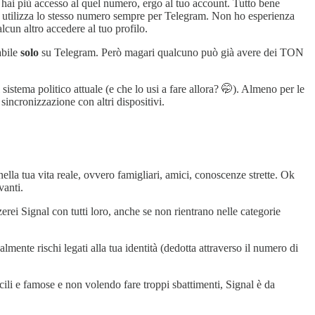
 hai più accesso al quel numero, ergo al tuo account. Tutto bene
n utilizza lo stesso numero sempre per Telegram. Non ho esperienza
lcun altro accedere al tuo profilo.
abile
solo
su Telegram. Però magari qualcuno può già avere dei TON
istema politico attuale (e che lo usi a fare allora? 🤭). Almeno per le
sincronizzazione con altri dispositivi.
nella tua vita reale, ovvero famigliari, amici, conoscenze strette. Ok
vanti.
erei Signal con tutti loro, anche se non rientrano nelle categorie
lmente rischi legati alla tua identità (dedotta attraverso il numero di
cili e famose e non volendo fare troppi sbattimenti, Signal è da