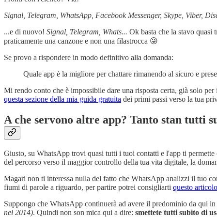
Signal, Telegram, WhatsApp, Facebook Messenger, Skype, Viber, Disco
...e di nuovo!
Signal, Telegram, Whats...
Ok basta che la stavo quasi tr
praticamente una canzone e non una filastrocca 😜
Se provo a rispondere in modo definitivo alla domanda:
Quale app è la migliore per chattare rimanendo al sicuro e pres
Mi rendo conto che è impossibile dare una risposta certa, già solo per i
questa sezione della mia guida gratuita
dei primi passi verso la tua pri
A che servono altre app? Tanto stan tutti
Giusto, su WhatsApp trovi quasi tutti i tuoi contatti e l'app ti permet
del percorso verso il maggior controllo della tua vita digitale, la doma
Magari non ti interessa nulla del fatto che WhatsApp analizzi il tuo comp
fiumi di parole a riguardo, per partire potrei consigliarti
questo articol
Suppongo che WhatsApp continuerà ad avere il predominio da qui in a
nel 2014)
. Quindi non son mica qui a dire:
smettete tutti subito di