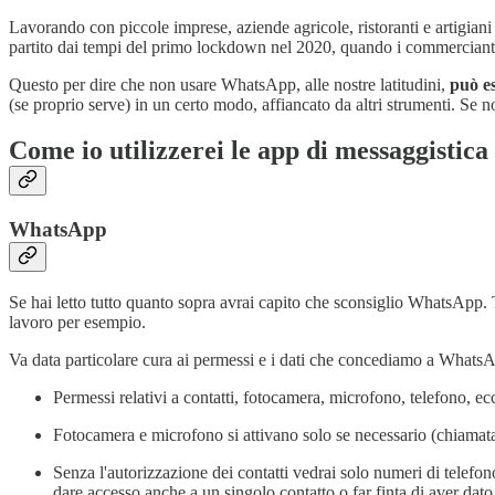
Lavorando con piccole imprese, aziende agricole, ristoranti e artigian
partito dai tempi del primo lockdown nel 2020, quando i commercianti 
Questo per dire che non usare WhatsApp, alle nostre latitudini,
può es
(se proprio serve) in un certo modo, affiancato da altri strumenti. Se n
Come io utilizzerei le app di messaggistica
WhatsApp
Se hai letto tutto quanto sopra avrai capito che sconsiglio WhatsApp. 
lavoro per esempio.
Va data particolare cura ai permessi e i dati che concediamo a Whats
Permessi relativi a contatti, fotocamera, microfono, telefono, ec
Fotocamera e microfono si attivano solo se necessario (chiamat
Senza l'autorizzazione dei contatti vedrai solo numeri di telef
dare accesso anche a un singolo contatto o far finta di aver dato a