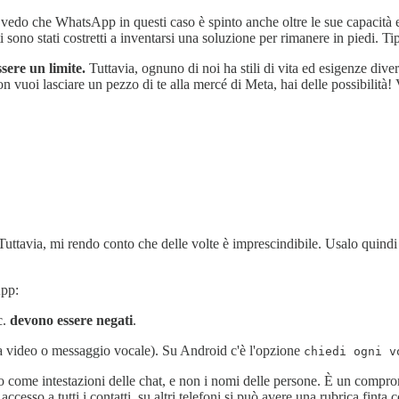
i vedo che WhatsApp in questi caso è spinto anche oltre le sue capacità 
sono stati costretti a inventarsi una soluzione per rimanere in piedi. 
sere un limite.
Tuttavia, ognuno di noi ha stili di vita ed esigenze div
on vuoi lasciare un pezzo di te alla mercé di Meta, hai delle possibilità!
Tuttavia, mi rendo conto che delle volte è imprescindibile. Usalo quind
App:
c.
devono essere negati
.
a video o messaggio vocale). Su Android c'è l'opzione
chiedi ogni v
ono come intestazioni delle chat, e non i nomi delle persone. È un compr
ccesso a tutti i contatti, su altri telefoni si può avere una rubrica finta