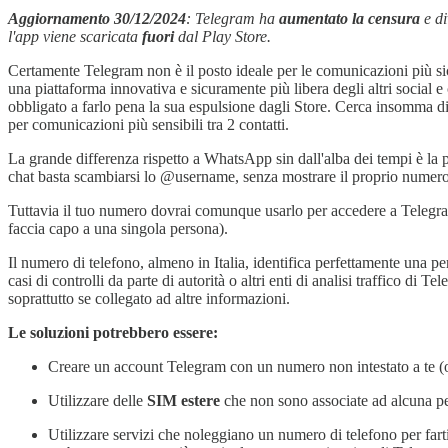
Aggiornamento
30/12/2024
: Telegram ha
aumentato la censura
e di
l'app viene scaricata
fuori
dal Play Store.
Certamente Telegram non è il posto ideale per le comunicazioni più sic
una piattaforma innovativa e sicuramente più libera degli altri social 
obbligato a farlo pena la sua espulsione dagli Store. Cerca insomma di 
per comunicazioni più sensibili tra 2 contatti.
La grande differenza rispetto a WhatsApp sin dall'alba dei tempi è la p
chat basta scambiarsi lo @username, senza mostrare il proprio numero
Tuttavia il tuo numero dovrai comunque usarlo per accedere a Telegram e al
faccia capo a una singola persona).
Il numero di telefono, almeno in Italia, identifica perfettamente una per
casi di controlli da parte di autorità o altri enti di analisi traffico 
soprattutto se collegato ad altre informazioni.
Le soluzioni potrebbero essere:
Creare un account Telegram con un numero non intestato a te (
Utilizzare delle
SIM estere
che non sono associate ad alcuna pe
Utilizzare servizi che noleggiano un numero di telefono per fa