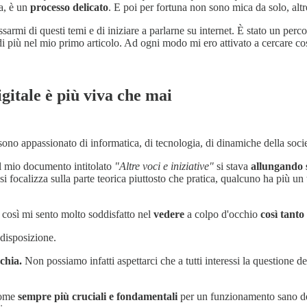
ta, è un
processo delicato
. E poi per fortuna non sono mica da solo, al
armi di questi temi e di iniziare a parlarne su internet. È stato un perc
i più nel mio primo articolo. Ad ogni modo mi ero attivato a cercare cosa
gitale è più viva che mai
sono appassionato di informatica, di tecnologia, di dinamiche della socie
 il mio documento intitolato
"Altre voci e iniziative"
si stava
allungando 
 focalizza sulla parte teorica piuttosto che pratica, qualcuno ha più un ta
à così mi sento molto soddisfatto nel
vedere
a colpo d'occhio
così tanto
 disposizione.
chia.
Non possiamo infatti aspettarci che a tutti interessi la questione 
 come
sempre più cruciali e fondamentali
per un funzionamento sano dell