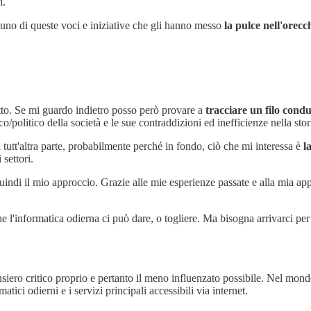
i.
a uno di queste voci e iniziative che gli hanno messo
la pulce nell'orecc
tto. Se mi guardo indietro posso però provare a
tracciare un filo condu
/politico della società e le sue contraddizioni ed inefficienze nella stor
 tutt'altra parte, probabilmente perché in fondo, ciò che mi interessa è
l
 settori.
uindi il mio approccio. Grazie alle mie esperienze passate e alla mia a
che l'informatica odierna ci può dare, o togliere. Ma bisogna arrivarci pe
 pensiero critico proprio e pertanto il meno influenzato possibile. Nel m
atici odierni e i servizi principali accessibili via internet.