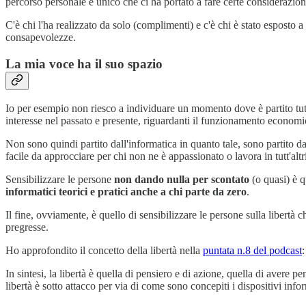
percorso personale e unico che ci ha portato a fare certe considerazion
C'è chi l'ha realizzato da solo (complimenti) e c'è chi è stato esposto 
consapevolezze.
La mia voce ha il suo spazio
Io per esempio non riesco a individuare un momento dove è partito tu
interesse nel passato e presente, riguardanti il funzionamento economico
Non sono quindi partito dall'informatica in quanto tale, sono partito da
facile da approcciare per chi non ne è appassionato o lavora in tutt'altri
Sensibilizzare le persone
non dando nulla per scontato
(o quasi) è q
informatici teorici e pratici anche a chi parte da zero
.
Il fine, ovviamente, è quello di sensibilizzare le persone sulla libertà 
pregresse.
Ho approfondito il concetto della libertà nella
puntata n.8 del podcast
:
In sintesi, la libertà è quella di pensiero e di azione, quella di avere
libertà è sotto attacco per via di come sono concepiti i dispositivi inform