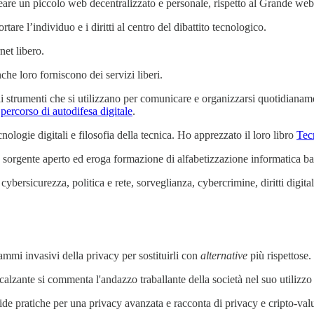
are un piccolo web decentralizzato e personale, rispetto al Grande web 
rtare l’individuo e i diritti al centro del dibattito tecnologico.
net libero.
anche loro forniscono dei servizi liberi.
li strumenti che si utilizzano per comunicare e organizzarsi quotidianamen
l
percorso di autodifesa digitale
.
nologie digitali e filosofia della tecnica. Ho apprezzato il loro libro
Tec
 sorgente aperto ed eroga formazione di alfabetizzazione informatica ba
cybersicurezza, politica e rete, sorveglianza, cybercrimine, diritti digitali,
rammi invasivi della privacy per sostituirli con
alternative
più rispettose.
alzante si commenta l'andazzo traballante della società nel suo utilizzo 
ide pratiche per una privacy avanzata e racconta di privacy e cripto-val