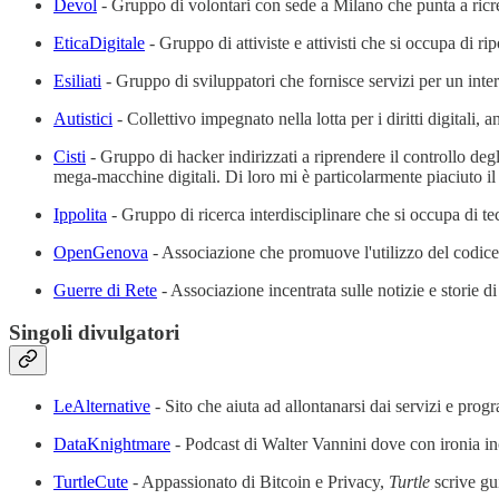
Devol
- Gruppo di volontari con sede a Milano che punta a ricre
EticaDigitale
- Gruppo di attiviste e attivisti che si occupa di ripo
Esiliati
- Gruppo di sviluppatori che fornisce servizi per un inter
Autistici
- Collettivo impegnato nella lotta per i diritti digitali, 
Cisti
- Gruppo di hacker indirizzati a riprendere il controllo deg
mega-macchine digitali. Di loro mi è particolarmente piaciuto i
Ippolita
- Gruppo di ricerca interdisciplinare che si occupa di tec
OpenGenova
- Associazione che promuove l'utilizzo del codice
Guerre di Rete
- Associazione incentrata sulle notizie e storie di 
Singoli divulgatori
LeAlternative
- Sito che aiuta ad allontanarsi dai servizi e prog
DataKnightmare
- Podcast di Walter Vannini dove con ironia inc
TurtleCute
- Appassionato di Bitcoin e Privacy,
Turtle
scrive gu