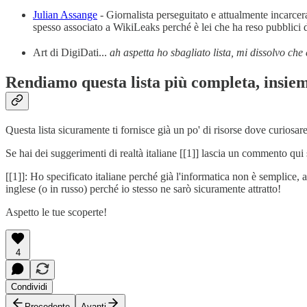
Julian Assange
- Giornalista perseguitato e attualmente incarcera
spesso associato a WikiLeaks perché è lei che ha reso pubblici de
Art di DigiDati...
ah aspetta ho sbagliato lista, mi dissolvo che
Rendiamo questa lista più completa, insie
Questa lista sicuramente ti fornisce già un po' di risorse dove curios
Se hai dei suggerimenti di realtà italiane [[1]] lascia un commento qui s
[[1]]: Ho specificato italiane perché già l'informatica non è semplic
inglese (o in russo) perché io stesso ne sarò sicuramente attratto!
Aspetto le tue scoperte!
4
Condividi
Precedente
Avanti