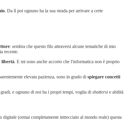
hio
. Da lì poi ognuno ha la sua strada per arrivare a certe
ttore
: sembra che questo filo attraversi alcune tematiche di mio
ia recente.
a libertà
. E mi sono anche accorto che l'informatica non è proprio
pparentemente elevata pazienza, sono in grado di
spiegare concetti
r gradi, e ognuno di noi ha i propri tempi, voglia di
sbattersi
e abilità
ondo digitale (ormai completamente intrecciato al mondo reale) questa