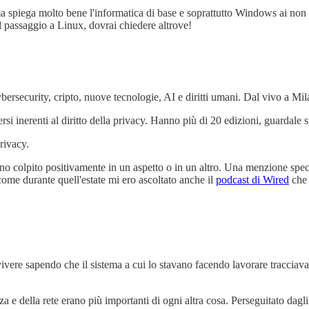
a spiega molto bene l'informatica di base e soprattutto Windows ai non ad
l passaggio a Linux, dovrai chiedere altrove!
cybersecurity, cripto, nuove tecnologie, AI e diritti umani. Dal vivo a Mil
 inerenti al diritto della privacy. Hanno più di 20 edizioni, guardale su
privacy.
o colpito positivamente in un aspetto o in un altro. Una menzione speci
iccome durante quell'estate mi ero ascoltato anche il
podcast di Wired
che 
vere sapendo che il sistema a cui lo stavano facendo lavorare tracciava l
za e della rete erano più importanti di ogni altra cosa. Perseguitato dag