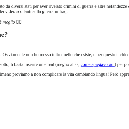
to da diversi stati per aver rivelato crimini di guerra e altre nefandezze
i video scottanti sulla guerra in Iraq.
 è meglio
😶‍🌫️
me?
are. Ovviamente non ho messo tutto quello che esiste, e per questo ti chi
otto, ti basta inserire un'email (meglio alias,
come spiegavo qui
) per p
e, almeno proviamo a non complicare la vita cambiando lingua! Però appr