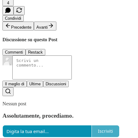
4
Condividi
Precedente
Avanti
Discussione su questo Post
Commenti
Restack
Il meglio di
Ultime
Discussioni
Nessun post
Assolutamente, procediamo.
Iscriviti